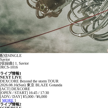
配信SINGLE
Savior
[収録曲] 1. Savior
JRCS-1016
ライブ情報1
NEXT LIVE
DEXCORE Beyond the storm TOUR
2026.08.16(Sun) 東京 BLAZE Gotanda
[ACT] DEXCORE
[OPEN / START] 16:45 / 17:30
[ADV./ DAY] ¥5,000 / ¥6,000
[
MORE
]
ライブ情報2