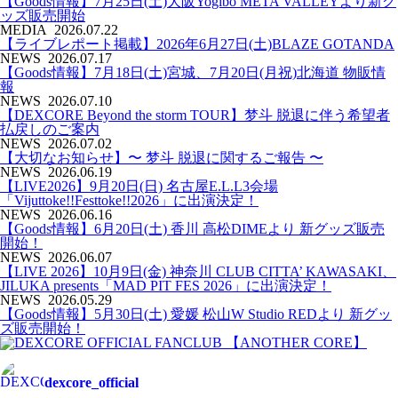
【Goods情報】7月25日(土)大阪Yogibo META VALLEYより新グ
ッズ販売開始
MEDIA
2026.07.22
【ライブレポート掲載】2026年6月27日(土)BLAZE GOTANDA
NEWS
2026.07.17
【Goods情報】7月18日(土)宮城、7月20日(月祝)北海道 物販情
報
NEWS
2026.07.10
【DEXCORE Beyond the storm TOUR】梦斗 脱退に伴う希望者
払戻しのご案内
NEWS
2026.07.02
【大切なお知らせ】〜 梦斗 脱退に関するご報告 〜
NEWS
2026.06.19
【LIVE2026】9月20日(日) 名古屋E.L.L3会場
「Vijuttoke!!Festtoke!!2026」に出演決定！
NEWS
2026.06.16
【Goods情報】6月20日(土) 香川 高松DIMEより 新グッズ販売
開始！
NEWS
2026.06.07
【LIVE 2026】10月9日(金) 神奈川 CLUB CITTA’ KAWASAKI、
JILUKA presents「MAD PIT FES 2026」に出演決定！
NEWS
2026.05.29
【Goods情報】5月30日(土) 愛媛 松⼭W Studio REDより 新グッ
ズ販売開始！
dexcore_official