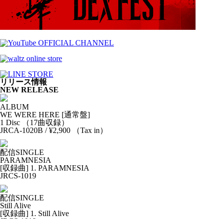
リリース情報
NEW RELEASE
ALBUM
WE WERE HERE [通常盤]
1 Disc （17曲収録）
JRCA-1020B / ¥2,900 （Tax in）
配信SINGLE
PARAMNESIA
[収録曲] 1. PARAMNESIA
JRCS-1019
配信SINGLE
Still Alive
[収録曲] 1. Still Alive