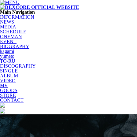
Main Navigation
INFORMATION
NEWS
MEDIA
SCHEDULE
ONEMAN
EVENT
BIOGRAPHY
kagami
yumeto
TO-RU
DISCOGRAPHY
SINGLE
ALBUM
VIDEO
MV
GOODS
STORE
CONTACT