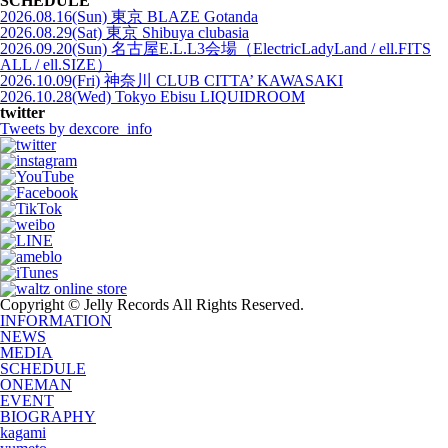
SCHEDULE
2026.08.16(Sun) 東京 BLAZE Gotanda
2026.08.29(Sat) 東京 Shibuya clubasia
2026.09.20(Sun) 名古屋E.L.L3会場（ElectricLadyLand / ell.FITS
ALL / ell.SIZE）
2026.10.09(Fri) 神奈川 CLUB CITTA’ KAWASAKI
2026.10.28(Wed) Tokyo Ebisu LIQUIDROOM
twitter
Tweets by dexcore_info
Copyright © Jelly Records All Rights Reserved.
INFORMATION
NEWS
MEDIA
SCHEDULE
ONEMAN
EVENT
BIOGRAPHY
kagami