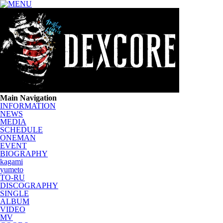
Main Navigation
INFORMATION
NEWS
MEDIA
SCHEDULE
ONEMAN
EVENT
BIOGRAPHY
kagami
yumeto
TO-RU
DISCOGRAPHY
SINGLE
ALBUM
VIDEO
MV