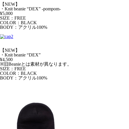
【NEW】
・Knit beanie “DEX” -pompom-
¥5,000
SIZE：FREE
COLOR：BLACK
BODY：アクリル100%
【NEW】
・Knit beanie “DEX”
¥4,500
※旧Beanieとは素材が異なります。
SIZE：FREE
COLOR：BLACK
BODY：アクリル100%