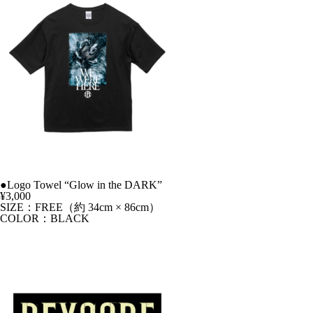
●Logo Towel “Glow in the DARK”
¥3,000
SIZE：FREE（約 34cm × 86cm）
COLOR：BLACK