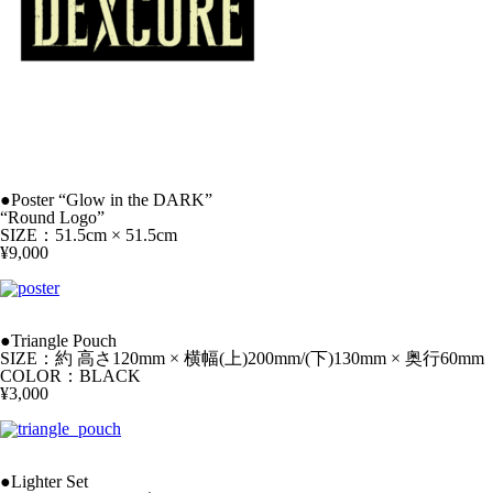
●Poster “Glow in the DARK”
“Round Logo”
SIZE：51.5cm × 51.5cm
¥9,000
●Triangle Pouch
SIZE：約 高さ120mm × 横幅(上)200mm/(下)130mm × 奥行60mm
COLOR：BLACK
¥3,000
●Lighter Set