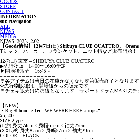
GOODS
STORE
CONTACT
INFORMATION
sub Navigation
ALL
NEWS
MEDIA
NEWS
2025.12.02
【Goods情報】12月7日(日) Shibuya CLUB QUATTRO、 Onem
Tシャツ、パーカー、ブランケット、ニット帽など販売開始！
12/7(日) 東京 – SHIBUYA CLUB QUATTRO
▶︎先行物販 14:00〜16:00予定
▶開場後販売 16:45～
– – – – – – – – – – – – – – –
※各アイテムは当日の在庫がなくなり次第販売終了となります
※先行物販後は、開場後からの販売です
※チェキ販売は終演後となります（サポートドラムMAKIのチ
【NEW】
・Big Silhouette Tee “WE WERE HERE -drops-”
¥5,500
SIZE 2type
(L)約 身丈74cm × 身幅61cm × 袖丈25cm
(XXL)約 身丈82cm × 身幅67cm × 袖丈29cm
COLOR：BLACK