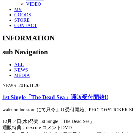
VIDEO
MV
GOODS
STORE
CONTACT
INFORMATION
sub Navigation
ALL
NEWS
MEDIA
NEWS
2016.11.20
1st Single「The Dead Sea」通販受付開始!!
waltz online store にて只今より受付開始、PHOTO+STICK
12月14日(水)発売 1st Single「The Dead Sea」
通販特典：dexcore コメントDVD