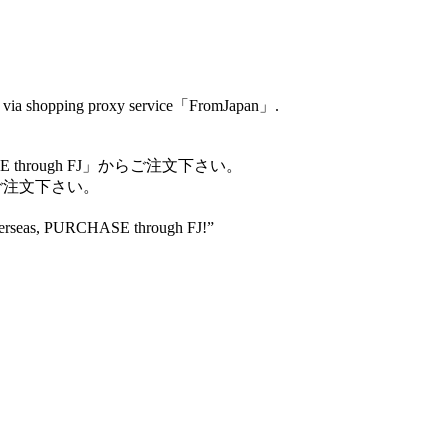
。
ally via shopping proxy service「FromJapan」.
SE through FJ」からご注文下さい。
らご注文下さい。
overseas, PURCHASE through FJ!”