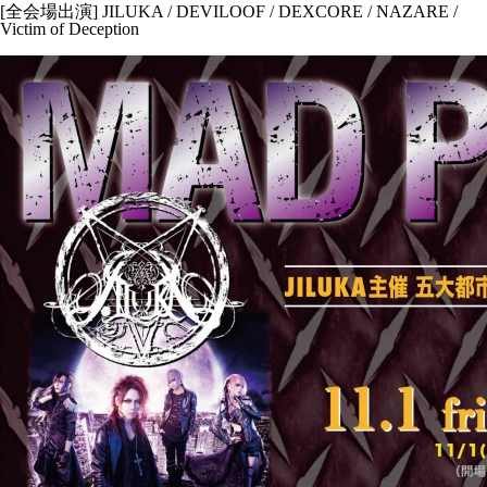
[全会場出演] JILUKA / DEVILOOF / DEXCORE / NAZARE /
Victim of Deception