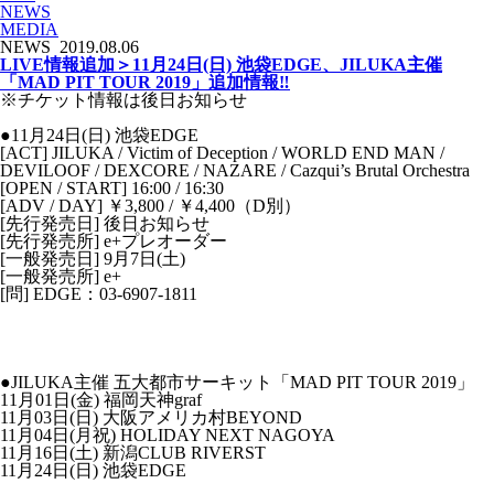
NEWS
MEDIA
NEWS
2019.08.06
LIVE情報追加＞11月24日(日) 池袋EDGE、JILUKA主催
「MAD PIT TOUR 2019」追加情報‼
※チケット情報は後日お知らせ
●11月24日(日) 池袋EDGE
[ACT] JILUKA / Victim of Deception / WORLD END MAN /
DEVILOOF / DEXCORE / NAZARE / Cazqui’s Brutal Orchestra
[OPEN / START] 16:00 / 16:30
[ADV / DAY] ￥3,800 / ￥4,400（D別）
[先行発売日] 後日お知らせ
[先行発売所] e+プレオーダー
[一般発売日] 9月7日(土)
[一般発売所] e+
[問] EDGE：03-6907-1811
●JILUKA主催 五大都市サーキット「MAD PIT TOUR 2019」
11月01日(金) 福岡天神graf
11月03日(日) 大阪アメリカ村BEYOND
11月04日(月祝) HOLIDAY NEXT NAGOYA
11月16日(土) 新潟CLUB RIVERST
11月24日(日) 池袋EDGE