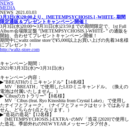
NEWS
MEDIA
NEWS
2021.03.03
3月3日(水)20:00より、[METEMPSYCHOSIS.] -WHITE- 期間
限定通販＆プレゼントキャンペーン開催！
3月3日(水)20:00〜3月31日(水)23:59までの期間限定で、1st Full
Albuｍ会場限定盤 ”[METEMPSYCHOSIS.]-WHITE- ” の通販を
開始、合わせてプレゼントキャンペーン開催！
期間中にwaltz online storeで¥5,000以上お買い上げの先着34名様
にプレゼント！
http://waltz-store.com
キャンペーン期間：
2021年3月3日(水)〜3月31日(水)
キャンペーン内容：
▶”BREATHのミニキャンドル”【14名様】
MV「BREATH」で使用したLEDミニキャンドル。（換えの
電池は付属いたしません。）
▶”Cibusのカトラリー”【8名様】
MV「Cibus (feat. Ryo Kinoshita from Crystal Lake)」 で使用し
たナイフとフォーク。（ナイフとフォークはセットではありま
せん。どちらか1点となります。）
▶”造花の造花”【12名様】
[METEMPSYCHOSIS.]-EXTRA−のMV「造花 [2020]で使用し
た造花。季節外れのNEW YEARメッセージタグ付き。