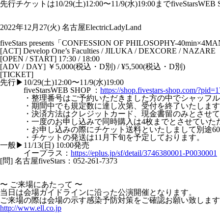
先行チケットは10/29(土)12:00〜11/9(水)19:00までfiveStars
2022年12月27(火) 名古屋ElectricLadyLand
fiveStars presents「CONFESSION OF PHILOSOPHY-40min×4M
[ACT] Develop One’s Faculties / JILUKA / DEXCORE / NAZARE
[OPEN / START] 17:30 / 18:00
[ADV / DAY] ￥5,000(税込・D別) / ¥5,500(税込・D別)
[TICKET]
先行▶10/29(土)12:00〜11/9(水)19:00
fiveStarsWEB SHOP ：
https://shop.fivestars-shop.com/?pid
・整理番号はご予約いただきました方の中でシャッフル
・期間中でも規定数に達し次第、受付を終了いたします
・決済方法はクレジットカード、現金書留のみとさせて
・一度のお申し込みで同時購入は4枚までとさせていた
・お申し込みの際にチケット送料といたしまして別途60
・チケットの発送は11月下旬を予定しております。
一般▶11/13(日) 10:00発売
イープラス：
https://eplus.jp/sf/detail/3746380001-P0030001
[問] 名古屋fiveStars：052-261-7373
〜 ご来場にあたって 〜
当日は会場ガイドラインに沿った公演開催となります。
ご来場の際は会場の示す感染予防対策をご確認お願い致します
http://www.ell.co.jp