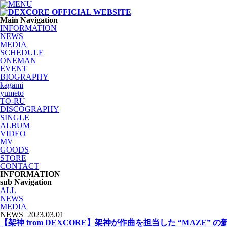
Main Navigation
INFORMATION
NEWS
MEDIA
SCHEDULE
ONEMAN
EVENT
BIOGRAPHY
kagami
yumeto
TO-RU
DISCOGRAPHY
SINGLE
ALBUM
VIDEO
MV
GOODS
STORE
CONTACT
INFORMATION
sub Navigation
ALL
NEWS
MEDIA
NEWS
2023.03.01
【架神 from DEXCORE】架神が作曲を担当した “MAZE” の新曲「