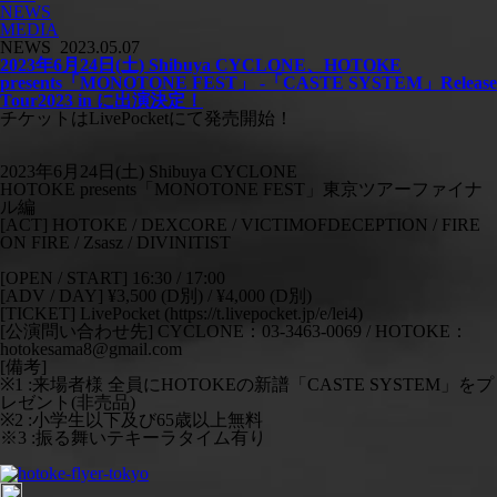
NEWS
MEDIA
NEWS
2023.05.07
2023年6月24日(土) Shibuya CYCLONE、HOTOKE
presents「MONOTONE FEST」 -「CASTE SYSTEM」Release
Tour2023 in に出演決定！
チケットはLivePocketにて発売開始！
2023年6月24日(土) Shibuya CYCLONE
HOTOKE presents「MONOTONE FEST」東京ツアーファイナ
ル編
[ACT] HOTOKE / DEXCORE / VICTIMOFDECEPTION / FIRE
ON FIRE / Zsasz / DIVINITIST
[OPEN / START] 16:30 / 17:00
[ADV / DAY] ¥3,500 (D別) / ¥4,000 (D別)
[TICKET] LivePocket (https://t.livepocket.jp/e/lei4)
[公演問い合わせ先] CYCLONE：03-3463-0069 / HOTOKE：
hotokesama8@gmail.com
[備考]
※1 :来場者様 全員にHOTOKEの新譜「CASTE SYSTEM」をプ
レゼント(非売品)
※2 :小学生以下及び65歳以上無料
※3 :振る舞いテキーラタイム有り