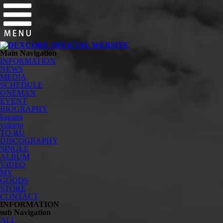
Main Navigation
INFORMATION
NEWS
MEDIA
SCHEDULE
ONEMAN
EVENT
BIOGRAPHY
kagami
yumeto
TO-RU
DISCOGRAPHY
SINGLE
ALBUM
VIDEO
MV
GOODS
STORE
CONTACT
INFORMATION
sub Navigation
ALL