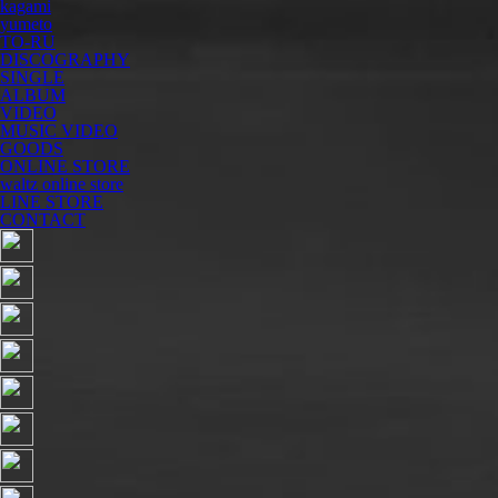
kagami
yumeto
TO-RU
DISCOGRAPHY
SINGLE
ALBUM
VIDEO
MUSIC VIDEO
GOODS
ONLINE STORE
waltz online store
LINE STORE
CONTACT