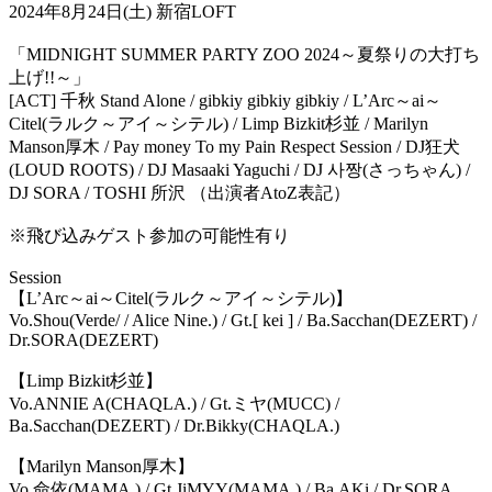
2024年8月24日(土) 新宿LOFT
「MIDNIGHT SUMMER PARTY ZOO 2024～夏祭りの大打ち
上げ!!～」
[ACT] 千秋 Stand Alone / gibkiy gibkiy gibkiy / L’Arc～ai～
Citel(ラルク～アイ～シテル) / Limp Bizkit杉並 / Marilyn
Manson厚木 / Pay money To my Pain Respect Session / DJ狂犬
(LOUD ROOTS) / DJ Masaaki Yaguchi / DJ 사짱(さっちゃん) /
DJ SORA / TOSHI 所沢 （出演者AtoZ表記）
※飛び込みゲスト参加の可能性有り
Session
【L’Arc～ai～Citel(ラルク～アイ～シテル)】
Vo.Shou(Verde/ / Alice Nine.) / Gt.[ kei ] / Ba.Sacchan(DEZERT) /
Dr.SORA(DEZERT)
【Limp Bizkit杉並】
Vo.ANNIE A(CHAQLA.) / Gt.ミヤ(MUCC) /
Ba.Sacchan(DEZERT) / Dr.Bikky(CHAQLA.)
【Marilyn Manson厚木】
Vo.命依(MAMA.) / Gt.JiMYY(MAMA.) / Ba.AKi / Dr.SORA