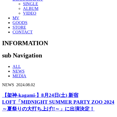
SINGLE
ALBUM
VIDEO
MV
GOODS
STORE
CONTACT
INFORMATION
sub Navigation
ALL
NEWS
MEDIA
NEWS
2024.08.02
【架神-kagami-】8月24日(土) 新宿
LOFT「MIDNIGHT SUMMER PARTY ZOO 2024
～夏祭りの大打ち上げ!!～」に出演決定！