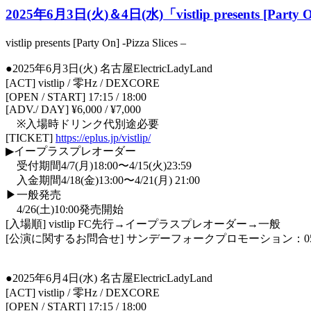
2025年6月3日(火)＆4日(水)「vistlip presents [Par
vistlip presents [Party On] -Pizza Slices –
●2025年6月3日(火) 名古屋ElectricLadyLand
[ACT] vistlip / 零Hz / DEXCORE
[OPEN / START] 17:15 / 18:00
[ADV./ DAY] ¥6,000 / ¥7,000
※入場時ドリンク代別途必要
[TICKET]
https://eplus.jp/vistlip/
▶イープラスプレオーダー
受付期間4/7(月)18:00〜4/15(火)23:59
入金期間4/18(金)13:00〜4/21(月) 21:00
▶一般発売
4/26(土)10:00発売開始
[入場順] vistlip FC先行→イープラスプレオーダー→一般
[公演に関するお問合せ] サンデーフォークプロモーション：052-3
●2025年6月4日(水) 名古屋ElectricLadyLand
[ACT] vistlip / 零Hz / DEXCORE
[OPEN / START] 17:15 / 18:00