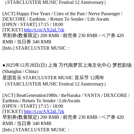
（STARCLUSTER MUSIC Festival 12 Anniversary）
[ACT] Happy Five Years / Cries of the Past / Nerve Passenger /
DEXCORE / Earthists. / Return To Sender / Life Awaits
[OPEN / START] 17:15 / 18:00
[TICKET]
http://t.cn/AX2aL7zk
早割券(数量限定) 200 RMB / 前売券 230 RMB / ペア券 420
RMB / 当日券 340 RMB
[Info.] STARCLUSTER MUSIC：
●2025年12月28日(日) 上海 万代南梦宫上海文化中心 梦想剧场
(Shanghai / China）
星团音乐 STARCLUSTER MUSIC 音乐节 12周年
（STARCLUSTER MUSIC Festival 12 Anniversary）
[ACT] BeatGeneration1980s / theNaraka / VANTA / DEXCORE /
Earthists./ Return To Sender / LifeAwaits
[OPEN / START] 17:15 / 18:00
[TICKET]
http://t.cn/AX2aL7zk
早割券(数量限定) 200 RMB / 前売券 230 RMB / ペア券 420
RMB / 当日券 340 RMB
[Info.] STARCLUSTER MUSIC：