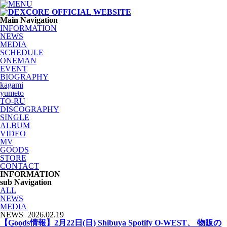
Main Navigation
INFORMATION
NEWS
MEDIA
SCHEDULE
ONEMAN
EVENT
BIOGRAPHY
kagami
yumeto
TO-RU
DISCOGRAPHY
SINGLE
ALBUM
VIDEO
MV
GOODS
STORE
CONTACT
INFORMATION
sub Navigation
ALL
NEWS
MEDIA
NEWS
2026.02.19
【Goods情報】2月22日(日) Shibuya Spotify O-WEST、 物販の