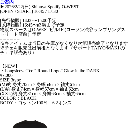
ご案内
▶︎2026/2/22(日) Shibuya Spotify O-WEST
[OPEN / START] 16:45 / 17:30
[先行物販] 14:00〜15:00予定
[以降物販] 16:45〜終演まで予定
物販スペースはO-WESTビル1F (ローソン渋谷ランブリングス
トリート店前）予定
– – – – – –
※各アイテムは当日の在庫がなくなり次第販売終了となります
※チェキ販売は出演後となります（サポートTAIYO/MAKI の
チェキ販売あり）
【NEW】
・Longsleeve Tee “ Round Logo” Glow in the DARK
¥7,000
SIZE 3type
(M)約 身丈70cm × 身幅54cm × 袖丈61cm
(L)約 身丈74cm × 身幅57cm × 袖丈62cm
(XXL)約 身丈81cm × 身幅63cm × 袖丈65cm
COLOR：BLACK
BODY：コットン100％｜6.2オンス