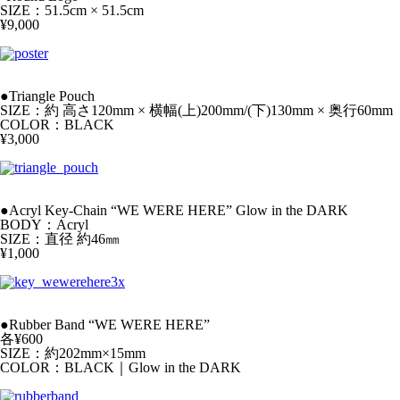
SIZE：51.5cm × 51.5cm
¥9,000
●Triangle Pouch
SIZE：約 高さ120mm × 横幅(上)200mm/(下)130mm × 奥行60mm
COLOR：BLACK
¥3,000
●Acryl Key-Chain “WE WERE HERE” Glow in the DARK
BODY：Acryl
SIZE：直径 約46㎜
¥1,000
●Rubber Band “WE WERE HERE”
各¥600
SIZE：約202mm×15mm
COLOR：BLACK｜Glow in the DARK