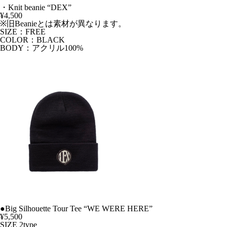
・Knit beanie “DEX”
¥4,500
※旧Beanieとは素材が異なります。
SIZE：FREE
COLOR：BLACK
BODY：アクリル100%
●Big Silhouette Tour Tee “WE WERE HERE”
¥5,500
SIZE 2type